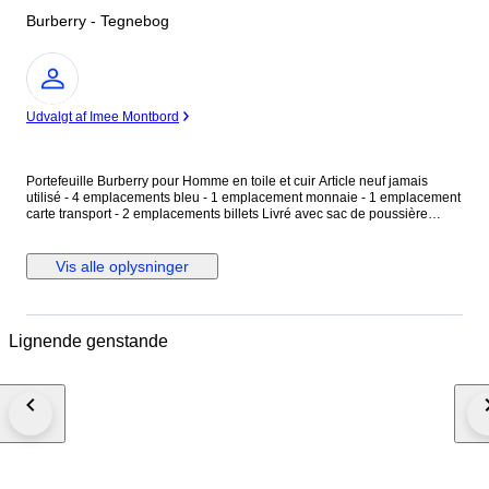
Burberry - Tegnebog
Ekspert
Udvalgt af Imee Montbord
Portefeuille Burberry pour Homme en toile et cuir Article neuf jamais
utilisé - 4 emplacements bleu - 1 emplacement monnaie - 1 emplacement
carte transport - 2 emplacements billets Livré avec sac de poussière
d’origine et sac de shopping. ( voir photos pour plus d’informations)
Livraison colissimo international avec assurance.
Vis alle oplysninger
Lignende genstande