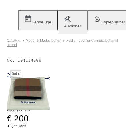
Denne uge
Højdepunkter
Auktioner
Catawiki
Mode
Modetilbehør
Auktion over forretningstilbehør til
mænd
NR.
104114689
Solgt
ENDELIGE BUD
€ 200
9 uger siden