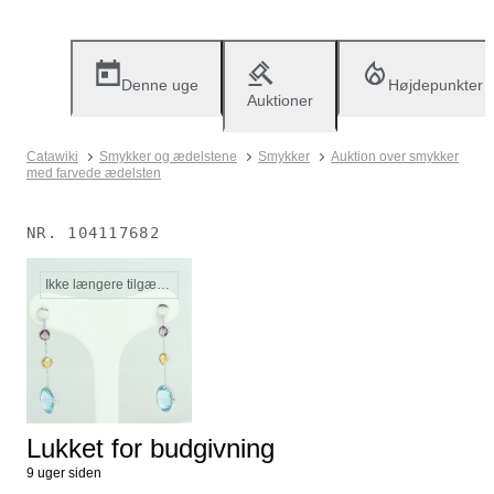
Denne uge
Højdepunkter
Auktioner
Catawiki
Smykker og ædelstene
Smykker
Auktion over smykker
med farvede ædelsten
NR.
104117682
Ikke længere tilgængelig
Lukket for budgivning
9 uger siden