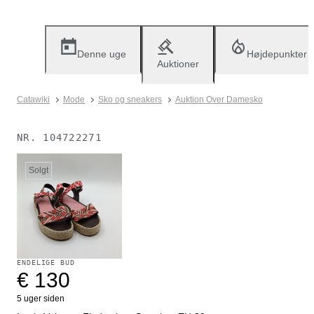
Denne uge
Højdepunkter
Auktioner
Catawiki
Mode
Sko og sneakers
Auktion Over Damesko
NR.
104722271
Solgt
ENDELIGE BUD
€ 130
5 uger siden