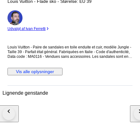
Louis Vuitton - Flade sko - Størelse: EU 39
Ekspert
Udvalgt af Ivan Ferretti
Louis Vuitton - Paire de sandales en toile enduite et cuir, modèle Jungle -
Taille 39 - Parfait état général. Fabriquées en Italie - Code d'authenticité,
Data code : MA0116 - Vendues sans accessoires. Les sandales sont en
toile enduite, couleur ébène, avec des motifs monogramme "LV" ainsi que
des motifs jungle rose et rouge - L'intérieur est en cuir couleur brun et
rose uni - Les sandales se ferment avec une boucle en métal argenté.
Vis alle oplysninger
Dimensions : Hauteur totale au talon 9,3 cm - Largeur à plat 10 cm -
Longueur semelle intérieure 25,5 cm - Longueur semelle extérieure 26
cm - Hauteur du talon 3,4 cm. Les sandales sont en parfait état général,
comme neuf.
Lignende genstande