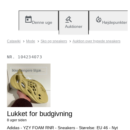
Denne uge
Højdepunkter
Auktioner
Catawiki
Mode
Sko og sneakers
Auktion over hypede sneakers
NR.
104234073
Ikke længere tilgængelig
Lukket for budgivning
8 uger siden
Adidas - YZY FOAM RNR - Sneakers - Størelse: EU 46 - Nyt