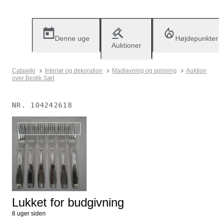
Denne uge
Højdepunkter
Auktioner
Catawiki
Interiør og dekoration
Madlavning og spisning
Auktion
over Bestik Sæt
NR.
104242618
Ikke længere tilgængelig
Lukket for budgivning
8 uger siden