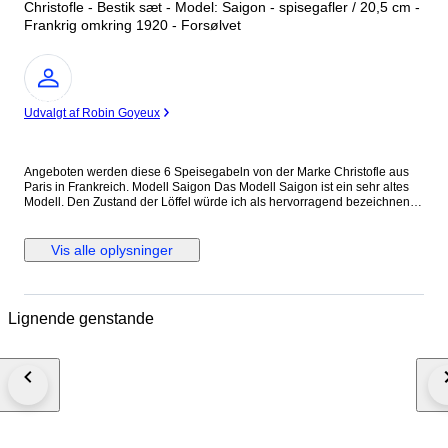
Christofle - Bestik sæt - Model: Saigon - spisegafler / 20,5 cm -
Frankrig omkring 1920 - Forsølvet
Ekspert
Udvalgt af Robin Goyeux
Angeboten werden diese 6 Speisegabeln von der Marke Christofle aus
Paris in Frankreich. Modell Saigon Das Modell Saigon ist ein sehr altes
Modell. Den Zustand der Löffel würde ich als hervorragend bezeichnen.
Der Allgemeinzustand wird aber auch durch die Bilder gut ersichtlich.
Bitte schauen sie sich daher die Bilder an. Maße: Speisegabel Länge ca.
20,5 cm Gewicht ca. 77 g
Vis alle oplysninger
Lignende genstande