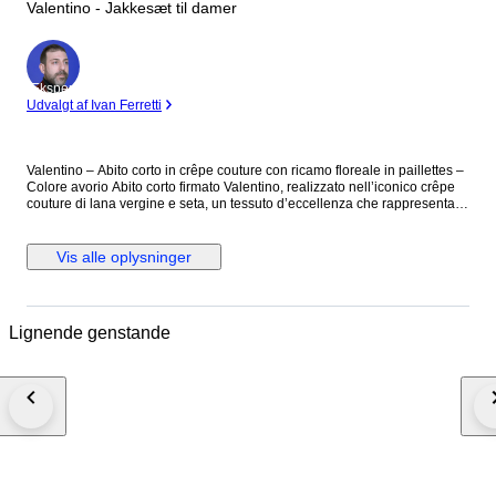
Valentino - Jakkesæt til damer
Ekspert
Udvalgt af Ivan Ferretti
Valentino – Abito corto in crêpe couture con ricamo floreale in paillettes –
Colore avorio Abito corto firmato Valentino, realizzato nell’iconico crêpe
couture di lana vergine e seta, un tessuto d’eccellenza che rappresenta
uno dei codici stilistici più riconoscibili della Maison. Il modello, dal taglio
a trapezio, presenta una silhouette sobria ed estremamente femminile,
arricchita da un ricercato ricamo floreale realizzato interamente a mano
Vis alle oplysninger
con paillettes color oro che si sviluppano sul corpetto, sulle maniche e sul
retro. Il design è pulito e minimal, ma estremamente raffinato. L’abito è
completamente foderato, per un comfort e una struttura impeccabili. Capo
prodotto in Italia. Composizione: 65% lana vergine – 35% seta Taglio 38
Lignende genstande
(misure disponibili su richiesta) Prezzo retail €3545 Mai indossato.
Spedito con tracciamento, assicurazione e imballaggio protetto.
#ExclusiveFashion2025