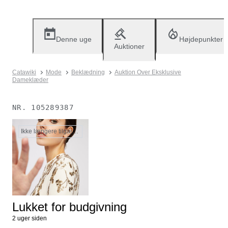
Denne uge
Højdepunkter
Auktioner
Catawiki
Mode
Beklædning
Auktion Over Eksklusive
Dameklæder
NR.
105289387
Ikke længere tilgængelig
Lukket for budgivning
2 uger siden