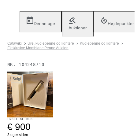
Denne uge
Højdepunkter
Auktioner
Catawiki
Ure, kuglepenne og lightere
Kuglepenne og lightere
Eksklusive Montblanc Penne Auktion
NR.
104248710
Solgt
ENDELIGE BUD
€ 900
3 uger siden