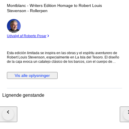
Montblanc - Writers Edition Homage to Robert Louis
Stevenson - Rollerpen
Ekspert
Udvalgt af Roberto Posar
Esta edición limitada se inspira en las obras y el espíritu aventurero de
Robert Louis Stevenson, especialmente en La Isla del Tesoro. El diseño
de la caja evoca un catalejo clásico de los barcos, con el cuerpo de
resina negra preciosa decorado con cruces ("X"), como en los mapas del
tesoro, y detalles náuticos. El clip de platino evoca un cordón de amarre,
y la rosa de los vientos grabada bajo el clip refuerza la temática de la
Vis alle oplysninger
navegación y el descubrimiento. La parte superior del capuchón luce el
emblema Montblanc con una calavera y huesos cruzados, una clara
referencia pirata a la obra.
Lignende genstande