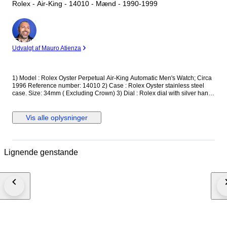
Rolex - Air-King - 14010 - Mænd - 1990-1999
Ekspert
Udvalgt af Mauro Atienza
1) Model : Rolex Oyster Perpetual Air-King Automatic Men's Watch; Circa
1996 Reference number: 14010 2) Case : Rolex Oyster stainless steel
case. Size: 34mm ( Excluding Crown) 3) Dial : Rolex dial with silver hands
and markers; engine-turned bezel 4) Movement : Rolex automatic
winding movement 5) Crown : Rolex screwdown crown 6) Glass :
Sapphire crystal 7) Bracelet : Rolex stainless steel jubilee bracelet. Fit up
Vis alle oplysninger
to 6 inch wrist. Watch will be shipped via DHL or Fedex Express. We are
not responsible for any customs delays or fees. Duty tax fees/import fees
to be paid by buyer is available. If winning bidder decides to cancel /
withdraw they will bear risk , cost of all shipping and return import duties
Lignende genstande
of seller, if return instructions are not followed