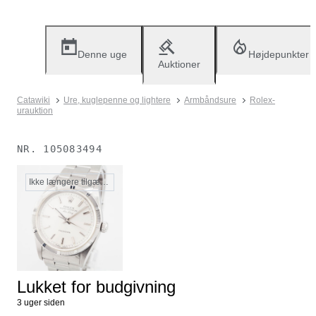
Denne uge
Højdepunkter
Auktioner
Catawiki
Ure, kuglepenne og lightere
Armbåndsure
Rolex-
urauktion
NR.
105083494
Ikke længere tilgængelig
Lukket for budgivning
3 uger siden