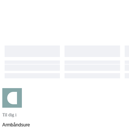
Til dig i
Armbåndsure