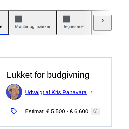
e
Mønter og mærker
Tegneserier
Biler og cykler
Lukket for budgivning
Udvalgt af Kris Panavara
Ekspert
Estimat
€ 5.500
-
€ 6.600