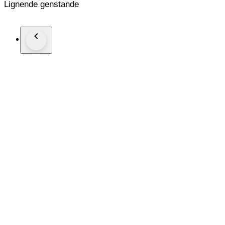
Lignende genstande
progetti del designer.
A nostro avviso, la caratteristica migliore delle Louis Vuitto
della palette di colori. Le Louis Vuitton Nike Air Force 1 Low
selezione di clienti esclusivi della Maison
Le scarpe vengono spedite nella confezione originale con la ric
foto dell'annuncio. Le scarpe non sono mai state indossate 
state acquistate a scopo collezionistico.