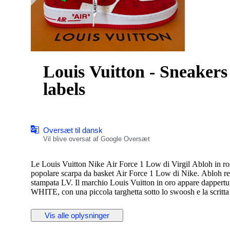
Louis Vuitton - Sneakers
labels
Oversæt til dansk
Vil blive oversat af Google Oversæt
Le Louis Vuitton Nike Air Force 1 Low di Virgil Abloh in ro
popolare scarpa da basket Air Force 1 Low di Nike. Abloh rein
stampata LV. Il marchio Louis Vuitton in oro appare dappertu
WHITE, con una piccola targhetta sotto lo swoosh e la scritta
Create nell'ambito di una collaborazione di grande successo
Vis alle oplysninger
vero e proprio oggetto da collezione. Rilasciata solo pochi m
una delle 47 versioni delle Air Force 1 disegnate da Abloh. 