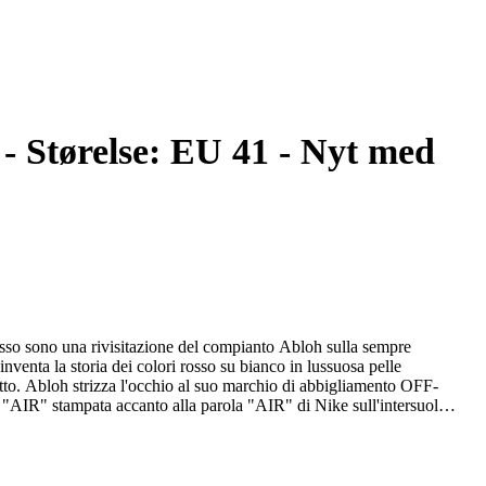
 - Størelse: EU 41 - Nyt med
sso sono una rivisitazione del compianto Abloh sulla sempre
venta la storia dei colori rosso su bianco in lussuosa pelle
tto. Abloh strizza l'occhio al suo marchio di abbigliamento OFF-
 "AIR" stampata accanto alla parola "AIR" di Nike sull'intersuola.
, le Vuitton Abloh Nike Air Force 1 Low hanno debuttato come un
esi dopo la prematura morte di Abloh, la colorway in bianco è stata
Questa scarpa è un'apprezzata commemorazione di uno degli ultimi