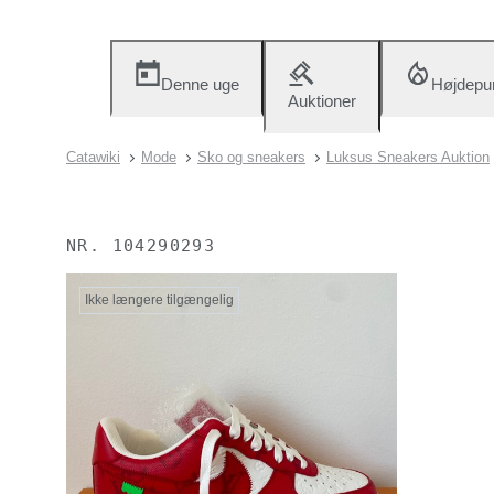
Denne uge
Højdepu
Auktioner
Catawiki
Mode
Sko og sneakers
Luksus Sneakers Auktion
NR.
104290293
Ikke længere tilgængelig