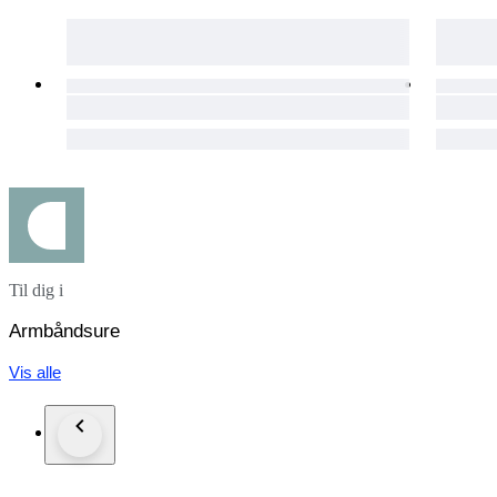
Til dig i
Armbåndsure
Vis alle