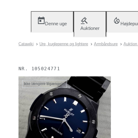
Denne uge
Højdepu
Auktioner
Catawiki
Ure, kuglepenne og lightere
Armbåndsure
Auktion
NR.
105024771
Ikke længere tilgængelig