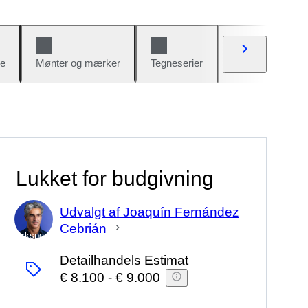
e
Mønter og mærker
Tegneserier
Biler og cykler
Lukket for budgivning
Udvalgt af Joaquín Fernández
Cebrián
Ekspert
Detailhandels Estimat
€ 8.100
-
€ 9.000