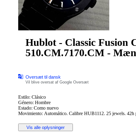
Hublot - Classic Fusion 
510.CM.7170.CM - Mænd
Oversæt til dansk
Vil blive oversat af Google Oversæt
Estilo: Clásico
Género: Hombre
Estado: Como nuevo
Movimiento: Automático. Calibre HUB1112. 25 jewels. 42h 
Caja: Redonda. Cerámica negra.
Bisel: Con 6 tornillos. Cerámica
Vis alle oplysninger
Corona: Con logo.
Tapa trasera: Con cristal. Con inscripciones. Sujeta con 6 torn