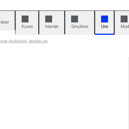
nkter
Kunst
Interiør
Smykker
Ure
Mod
 over eksklusive, ubrugte ure