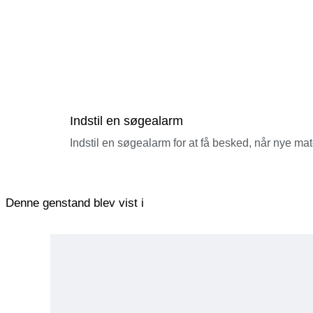
Indstil en søgealarm
Indstil en søgealarm for at få besked, når nye ma
Denne genstand blev vist i