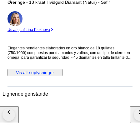
Øreringe - 18 kraat Hvidguld Diamant (Natur) - Safir
Ekspert
Udvalgt af Lina Plokhova
Elegantes pendientes elaborados en oro blanco de 18 quilates
(750/1000) compuestos por diamantes y zafiros, con un tipo de cierre en
omega, para garantizar la seguridad. - 45 diamantes en talla brillante de
0.01ct cada uno, en total 0.45ct - 38 zafiros en talla rectangular baguette,
con un total de 0.38ct. Peso: 7,46 gramos. Medida: 15,80 mm Se
entregan en elegante estuche de joyería.
Vis alle oplysninger
Lignende genstande