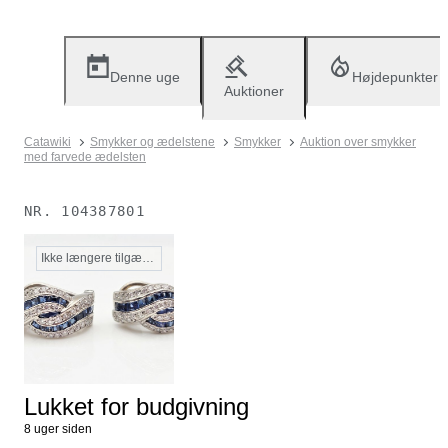
Denne uge
Højdepunkter
Auktioner
Catawiki
Smykker og ædelstene
Smykker
Auktion over smykker
med farvede ædelsten
NR.
104387801
Ikke længere tilgængelig
Lukket for budgivning
8 uger siden