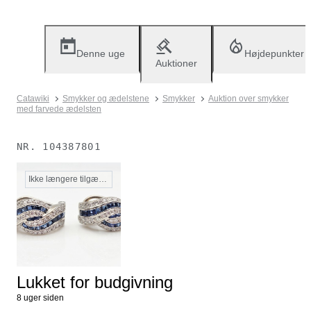
Denne uge
Højdepunkter
Auktioner
Catawiki
Smykker og ædelstene
Smykker
Auktion over smykker
med farvede ædelsten
NR.
104387801
Ikke længere tilgængelig
Lukket for budgivning
8 uger siden