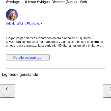
Øreringe - 18 kraat Hvidguld Diamant (Natur) - Safir
Ekspert
Udvalgt af Lina Plokhova
Elegantes pendientes elaborados en oro blanco de 18 quilates
(750/1000) compuestos por diamantes y zafiros, con un tipo de cierre en
omega, para garantizar la seguridad. - 45 diamantes en talla brillante de
0.01ct cada uno, en total 0.45ct - 38 zafiros en talla rectangular baguette,
con un total de 0.38ct. Peso: 7,46 gramos. Medida: 15,80 mm Se
entregan en elegante estuche de joyería.
Vis alle oplysninger
Lignende genstande