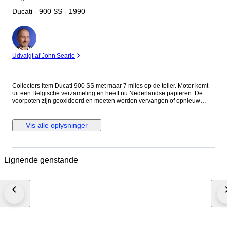
Ducati - 900 SS - 1990
Ekspert
Udvalgt af John Searle
Collectors item Ducati 900 SS met maar 7 miles op de teller. Motor komt
uit een Belgische verzameling en heeft nu Nederlandse papieren. De
voorpoten zijn geoxideerd en moeten worden vervangen of opnieuw
worden verchroomd. Eventueel zijn er vervangende poten erbij te
leveren. De motor loopt maar toch wordt aangeraden de riemen, olie en
filter te vervangen. Voor de staat zie foto's. Het is mogelijk de motor te
Vis alle oplysninger
bezichtigen op afspraak in Meerlo, Nederland Als de motor wordt
geleverd door transporteur word de motor afgeleverd zonder accu en
benzine in verband met eisen van de transporteur.
Lignende genstande