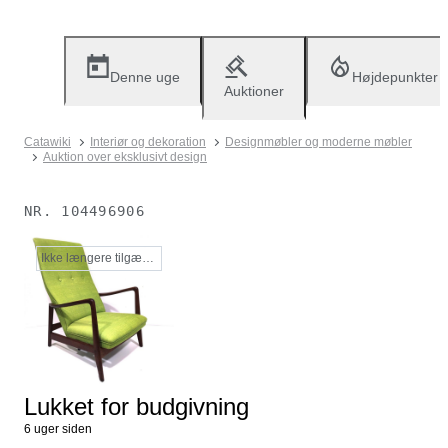
Denne uge
Højdepunkter
Auktioner
Catawiki
Interiør og dekoration
Designmøbler og moderne møbler
Auktion over eksklusivt design
NR.
104496906
Ikke længere tilgængelig
Lukket for budgivning
6 uger siden