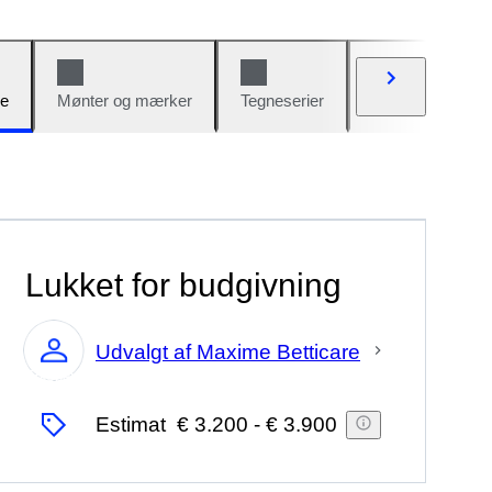
e
Mønter og mærker
Tegneserier
Biler og cykler
Lukket for budgivning
Udvalgt af Maxime Betticare
Ekspert
Estimat
€ 3.200
-
€ 3.900