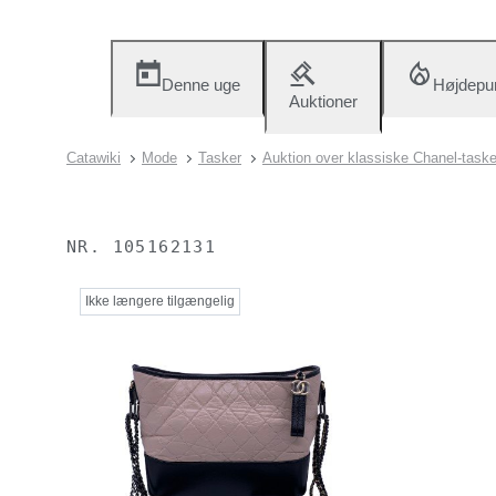
Denne uge
Højdepu
Auktioner
Catawiki
Mode
Tasker
Auktion over klassiske Chanel-taske
NR.
105162131
Ikke længere tilgængelig