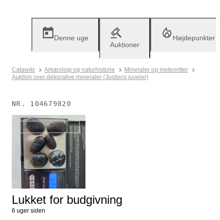
Denne uge
Højdepunkter
Auktioner
Catawiki
Arkæologi og naturhistorie
Mineraler og meteoritter
Auktion over dekorative mineraler (Jordens juveler)
NR.
104679820
Ikke længere tilgængelig
Lukket for budgivning
6 uger siden