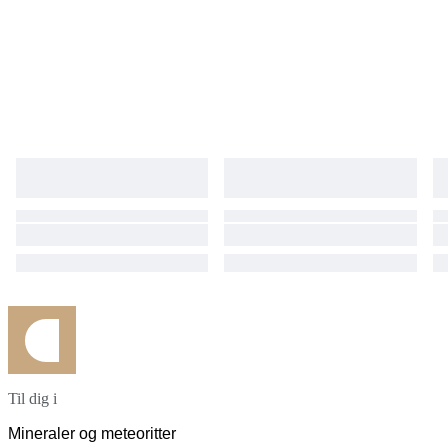
soigneusement sélectionné. Provenance directe garantie Pierres issues
de la Vallée del Cauca, sans intermédiaire industriel, assurant
authenticité et traçabilité. Envoi rapide et soigneusement protégé. Une
opportunité rare d’acquérir des Colombianites authentiques provenant
d’une des seules régions au monde où elles sont trouvées.
Til dig i
Mineraler og meteoritter