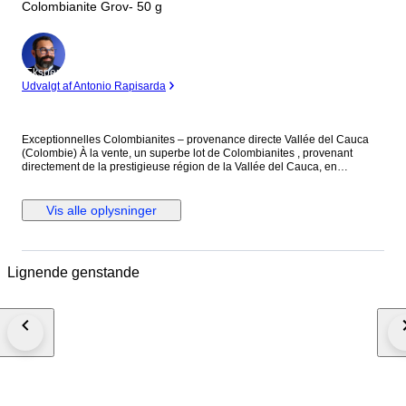
Colombianite Grov- 50 g
Ekspert
Udvalgt af Antonio Rapisarda
Exceptionnelles Colombianites – provenance directe Vallée del Cauca
(Colombie) À la vente, un superbe lot de Colombianites , provenant
directement de la prestigieuse région de la Vallée del Cauca, en
Colombie, à proximité de Cali. Les Colombianites, également appelées
verre sacré colombien, sont des verres naturels rares,Très recherchées,
elles se distinguent par leur couleur sombre, leur texture unique et leur
Vis alle oplysninger
origine géographique limitée. Caractéristiques : Type : Colombianite
naturelle Origine : Vallée del Cauca, Colombie (région de Cali) Couleur :
Noir à gris foncé Aspect : Brut naturel, surface parfois lisse ou légèrement
texturée État : Non poli, non traité, 100 % naturel Chaque pièce est
Lignende genstande
unique et présente des formes naturelles façonnées par leur formation
exceptionnelle. Ce type de pierre est particulièrement apprécié pour :
collection de minéraux rares objets spirituels et énergétiques création de
bijoux pièces atypiques pour amateurs avertis Les Colombianites sont
réputées pour leur rareté sur le marché, notamment lorsqu’elles
proviennent directement de leur zone d’origine, ce qui en fait un matériau
très recherché par les collectionneurs. Important : Les photos présentées
servent à illustrer l’ensemble du stock disponible. Plusieurs annonces
seront proposées avec différents lots (par exemple : 10 g, 50 g, 100 g,
etc.). Vous recevrez un lot équivalent en qualité et en type,