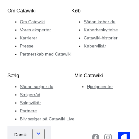
Om Catawiki
Køb
Om Catawiki
Sådan køber du
Vores eksperter
Køberbeskyttelse
Karrierer
Catawiki-historier
Presse
Købervilkår
Partnerskab med Catawiki
Sælg
Min Catawiki
Sådan sælger du
Hjælpecenter
Sælgerråd
Salgsvilkår
Partnere
Bliv sælger på Catawiki Live