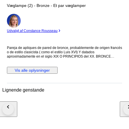
Væglampe (2) - Bronze - Et par væglamper
Ekspert
Udvalgt af Constance Rousseau
Pareja de apliques de pared de bronce, probablemente de origen francés
o de estilo clasicista ( como el estilo Luis XVI) Y datados
aproximadamente en el siglo XIX O PRINCIPIOS del XX. BRONCE
fundido con una pátina envejecida que le otorga su color oscuro
característico. Cada aplique cuenta con cinco Brazos de luz curvos ,
decorados con motivos ornamentales que incluye elementos vegetales y
Vis alle oplysninger
formas arquitectónicas clásicas. Son piezas diseñadas para ser
montadas en pared, a menudo utilizadas en pares para flanquear
espejos ,cuadros o puertas en interiores elegantes.
Lignende genstande