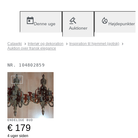
Denne uge
Højdepunkter
Auktioner
Catawiki
Interiør og dekoration
Inspiration til hjemmet (gotisk)
Auktion over fransk elegance
NR.
104802859
Solgt
ENDELIGE BUD
€ 179
4 uger siden