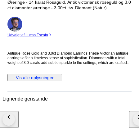
Øreringe - 14 karat Rosaguld, Antik victoriansk roseguld og 3,0
ct diamanter øreringe - 3.00ct. tw. Diamant (Natur)
Ekspert
Udvalgt af Lucas Escoto
Antique Rose Gold and 3.0ct Diamond Earrings These Victorian antique
earrings offer a timeless sense of sophistication. Diamonds with a total
weight of 3.0 carats add subtle sparkle to the settings, which are crafted
from a combination of 14K Rose Gold and Pearls dangling below
complement every movement. Each earring measures 2.0” long by 1.0”
wide. METAL & STONES Metal 14K Rose Gold Stones Diamond Diamond
Vis alle oplysninger
Carat 3.00 Stamp 585 TYPE & SIZE Earring Type Dangle Earring Closure
Omega Back Length 2.00" 5.0 cm Width 1.0" 2.5 cm Weight 27.7 grams
Condition Excellent This jewelry piece is offered in estate condition
Shipping by FedEx/DHL Express delivery time 2-3 business days. Fully
Lignende genstande
insured. Boucles d'oreilles victoriennes anciennes en or rose 14 carats et
argent, diamants (3,0 carats) et perles Orecchini vittoriani antichi in oro
rosa 14 carati e argento con diamanti e perle da 3,0 ct Antike
viktorianische Ohrringe aus 14-karätigem Roségold und Silber mit 3,0 ct
Diamanten und Perlen