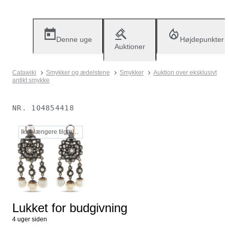
Denne uge
Højdepunkter
Auktioner
Catawiki
Smykker og ædelstene
Smykker
Auktion over eksklusivt
antikt smykke
NR.
104854418
Ikke længere tilgængelig
Lukket for budgivning
4 uger siden