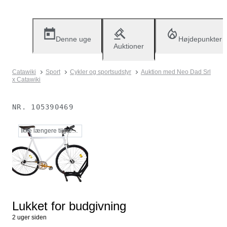
Denne uge
Højdepunkter
Auktioner
Catawiki
Sport
Cykler og sportsudstyr
Auktion med Neo Dad Srl
x Catawiki
NR.
105390469
Ikke længere tilgængelig
Lukket for budgivning
2 uger siden