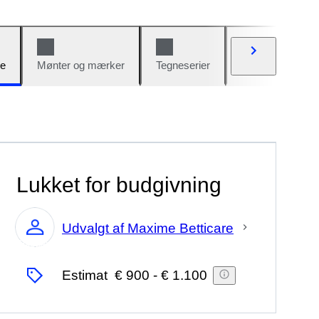
e
Mønter og mærker
Tegneserier
Biler og cykler
Lukket for budgivning
Udvalgt af Maxime Betticare
Ekspert
Estimat
€ 900
-
€ 1.100