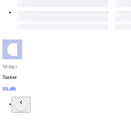
Til dig i
Tasker
Vis alle