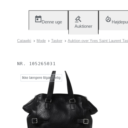
Denne uge
Højdepu
Auktioner
Catawiki
Mode
Tasker
Auktion over Yves Saint Laurent Ta
NR.
105265031
Ikke længere tilgængelig