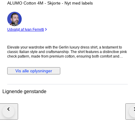
ALUMO Cotton 4M - Skjorte - Nyt med labels
Ekspert
Udvalgt af Ivan Ferretti
Elevate your wardrobe with the Gerlin luxury dress shirt, a testament to
classic Italian style and craftsmanship. The shirt features a distinctive pink
check pattern, made from premium cotton, ensuring both comfort and
durability. With its long sleeves, standard cuffs, and a spread collar that
adds a touch of sophistication, this shirt is designed for those who
appreciate attention to detail. Tailored to a regular fit, this no-size shirt
Vis alle oplysninger
offers a timeless aesthetic that's versatile for both casual and formal
occasions. Its alumo cotton fabric, known for its breathability and strength,
makes it a suitable choice for year-round wear. Proudly made in Italy, it's a
limited edition piece that promises to be a standout in any discerning
Lignende genstande
gentleman's collection. Material: 100% Cotton