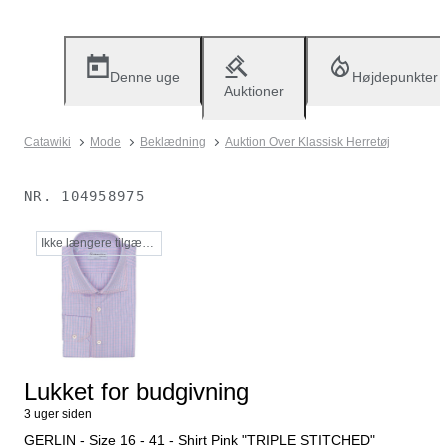
Denne uge
Højdepunkter
Auktioner
Catawiki
Mode
Beklædning
Auktion Over Klassisk Herretøj
NR.
104958975
Ikke længere tilgængelig
Lukket for budgivning
3 uger siden
GERLIN - Size 16 - 41 - Shirt Pink "TRIPLE STITCHED"