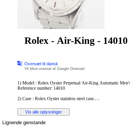
Rolex - Air-King - 1401
Oversæt til dansk
Vil blive oversat af Google Oversæt
1) Model : Rolex Oyster Perpetual Air-King Automatic Men'
Reference number: 14010
2) Case : Rolex Oyster stainless steel case.
Size: 34mm ( Excluding Crown)
Vis alle oplysninger
3) Dial : Rolex dial with silver hands and markers; engine-tu
Lignende genstande
4) Movement : Rolex automatic winding movement