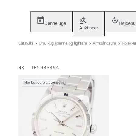
Denne uge
Højdepu
Auktioner
Catawiki
Ure, kuglepenne og lightere
Armbåndsure
Rolex-u
NR.
105083494
Ikke længere tilgængelig