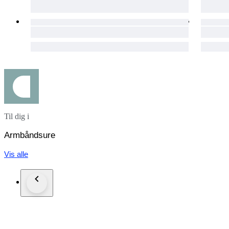
Til dig i
Armbåndsure
Vis alle