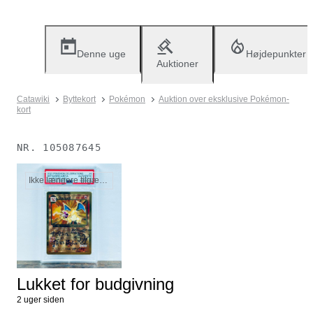
Denne uge
Højdepunkter
Auktioner
Catawiki
Byttekort
Pokémon
Auktion over eksklusive Pokémon-
kort
NR.
105087645
Ikke længere tilgængelig
Lukket for budgivning
2 uger siden