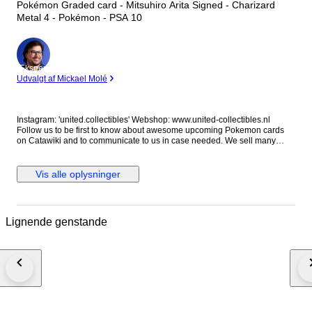
Pokémon Graded card - Mitsuhiro Arita Signed - Charizard
Metal 4 - Pokémon - PSA 10
Ekspert
Udvalgt af Mickael Molé
Instagram: 'united.collectibles' Webshop: www.united-collectibles.nl
Follow us to be first to know about awesome upcoming Pokemon cards
on Catawiki and to communicate to us in case needed. We sell many
cards for your collection from grading companies like PSA Global Grading
and Beckett. We sell a lot of Booster boxes and mystery boxes as well as
interesting raw cards. Shipping costs: All lots in this auction from us from
Vis alle oplysninger
this auction can be combined so you only pay shipping costs once.
Please make sure to pay after all lots have ended to avoid paying double
shipping costs. Double paid transport costs can not be corrected. If the
system does not automatically provide the option to combine transport,
Lignende genstande
please contact me before paying through either Instagram or Catawiki.
Shipping will always be with insurance. Packing: We pack with love and
care for the offered item(s), sufficient protection, packing peanuts and new
strong boxes. Just review our feedback and rest assure to buy in complete
confidence. Quality: We carefully check all lots on condition and we do
our very best to provide an accurate estimation of the offered item. The
pictures provided are also part of the description so we kindly ask you to
review those as well to form your own opinion on condition as not
everyone uses the same standards on this. #may2026sneakerness