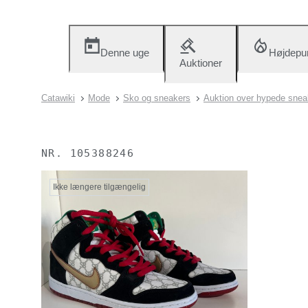
Denne uge
Højdepu
Auktioner
Catawiki
Mode
Sko og sneakers
Auktion over hypede snea
NR.
105388246
Ikke længere tilgængelig