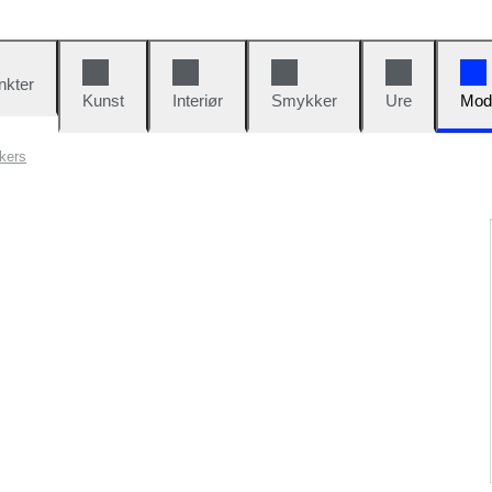
nkter
Kunst
Interiør
Smykker
Ure
Mod
kers