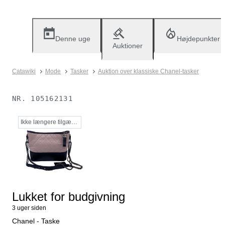
Denne uge
Højdepunkter
Auktioner
Catawiki
Mode
Tasker
Auktion over klassiske Chanel-tasker
NR.
105162131
Ikke længere tilgængelig
Lukket for budgivning
3 uger siden
Chanel - Taske