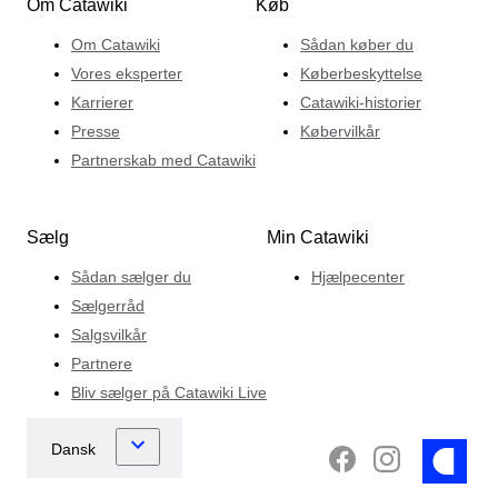
Om Catawiki
Køb
Om Catawiki
Sådan køber du
Vores eksperter
Køberbeskyttelse
Karrierer
Catawiki-historier
Presse
Købervilkår
Partnerskab med Catawiki
Sælg
Min Catawiki
Sådan sælger du
Hjælpecenter
Sælgerråd
Salgsvilkår
Partnere
Bliv sælger på Catawiki Live