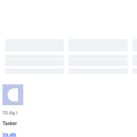
Til dig i
Tasker
Vis alle