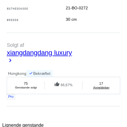
21-BO-0272
ÆGTHEDSKODE
30 cm
BREDDE
Solgt af
xiangdangdang luxury
Hongkong
Bekræftet
75
17
66,67%
Genstande solgt
Anmeldelser
Pro
Lignende genstande