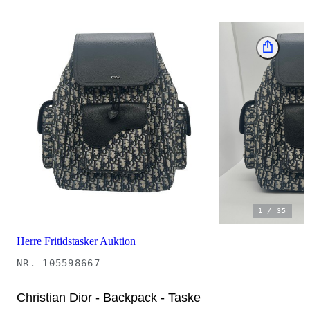
1
/
35
Herre Fritidstasker Auktion
NR.
105598667
Christian Dior - Backpack - Taske