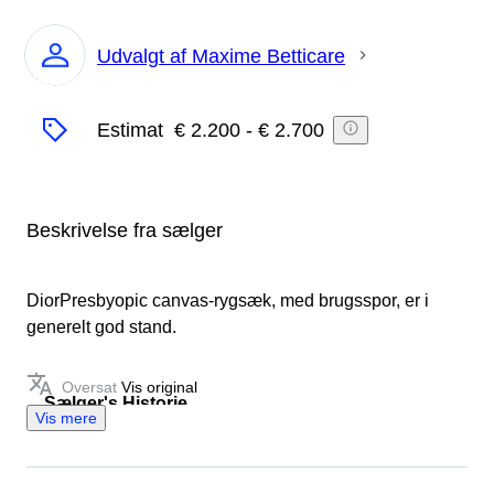
Udvalgt af Maxime Betticare
Ekspert
Estimat
€ 2.200
-
€ 2.700
Beskrivelse fra sælger
DiorPresbyopic canvas-rygsæk, med brugsspor, er i
generelt god stand.
Oversat
Vis original
Sælger's Historie
Vis mere
Med 20 års erfaring inden for luksusmode insisterer
vi på, at gode produkter har arveværdi, så vores