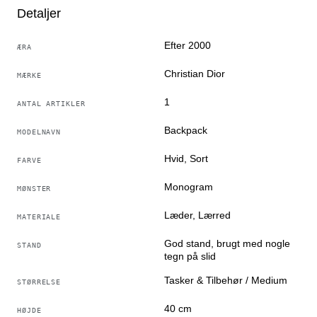
team behøver kun at vælge gode produkter til dig
Detaljer
Oversat af Google Oversæt
Efter 2000
ÆRA
Christian Dior
MÆRKE
1
ANTAL ARTIKLER
Backpack
MODELNAVN
Hvid, Sort
FARVE
Monogram
MØNSTER
Læder, Lærred
MATERIALE
God stand, brugt med nogle
STAND
tegn på slid
Tasker & Tilbehør / Medium
STØRRELSE
40 cm
HØJDE