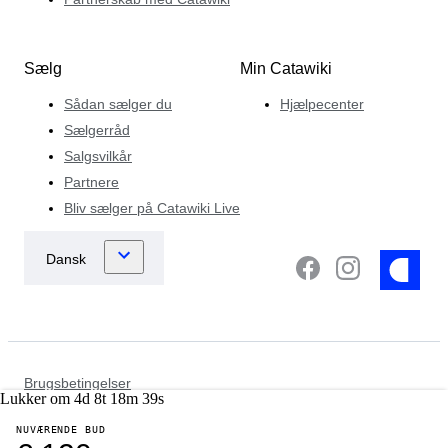
Sælg
Min Catawiki
Sådan sælger du
Hjælpecenter
Sælgerråd
Salgsvilkår
Partnere
Bliv sælger på Catawiki Live
Brugsbetingelser
Lukker om
4
d
8
t
18
m
39
s
Databeskyttelse og privatlivserklæring
Cookiemeddelelse
NUVÆRENDE BUD
Politik vedrørende retshåndhævende myndighed