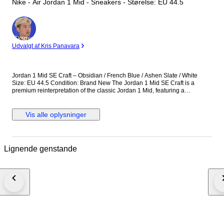
Nike - Air Jordan 1 Mid - Sneakers - Størelse: EU 44.5
Ekspert
Udvalgt af Kris Panavara
Jordan 1 Mid SE Craft – Obsidian / French Blue / Ashen Slate / White
Size: EU 44.5 Condition: Brand New The Jordan 1 Mid SE Craft is a
premium reinterpretation of the classic Jordan 1 Mid, featuring a
deconstructed design with layered materials and exposed stitching. This
colorway combines Obsidian, French Blue, Ashen Slate, and White,
offering a stylish and contemporary look. Perfect for collectors and
Vis alle oplysninger
sneaker enthusiasts seeking a unique and wearable Jordan 1. Details:
Model: Jordan 1 Mid SE Craft Colorway: Obsidian / French Blue / Ashen
Slate / White Size: EU 44.5 Condition: Brand new, never worn Multi-
material upper with deconstructed Craft design Mid-top silhouette for
Lignende genstande
support and style Cushioned insole for comfort Iconic Air Jordan Wings
logo and Swoosh detailing A versatile and premium sneaker that
combines modern design with classic Jordan heritage.