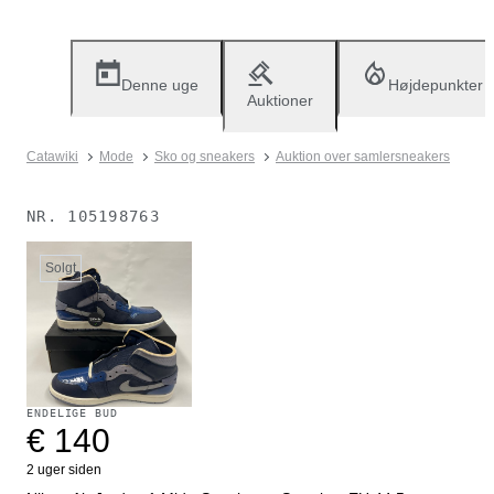
Denne uge
Højdepunkter
Auktioner
Catawiki
Mode
Sko og sneakers
Auktion over samlersneakers
NR.
105198763
Solgt
ENDELIGE BUD
€ 140
2 uger siden