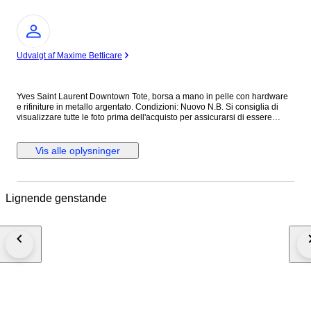
Ekspert
Udvalgt af Maxime Betticare
Yves Saint Laurent Downtown Tote, borsa a mano in pelle con hardware
e rifiniture in metallo argentato. Condizioni: Nuovo N.B. Si consiglia di
visualizzare tutte le foto prima dell'acquisto per assicurarsi di essere
soddisfatti delle condizioni dell'articolo. ALTEZZA: 40 cm LUNGHEZZA:
40 cm PROFONDITA’: 18 cm Made in Italy Colore: Nero Materiale: Pelle
INV.1189/25 MAR25145021
Vis alle oplysninger
Lignende genstande