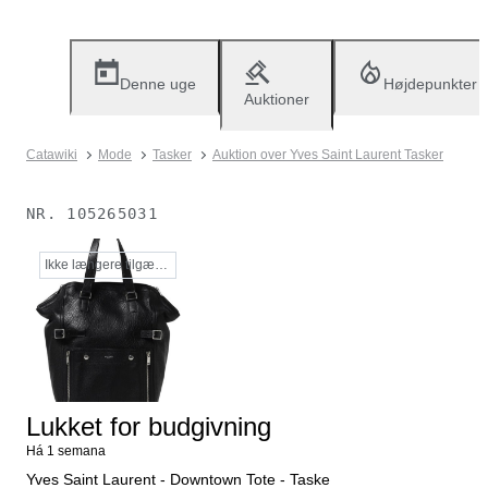
Denne uge
Højdepunkter
Auktioner
Catawiki
Mode
Tasker
Auktion over Yves Saint Laurent Tasker
NR.
105265031
Ikke længere tilgængelig
Lukket for budgivning
Há 1 semana
Yves Saint Laurent - Downtown Tote - Taske