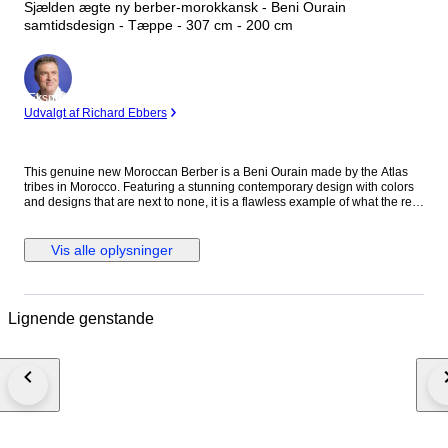
Sjælden ægte ny berber-morokkansk - Beni Ourain
samtidsdesign - Tæppe - 307 cm - 200 cm
Ekspert
Udvalgt af Richard Ebbers
This genuine new Moroccan Berber is a Beni Ourain made by the Atlas
tribes in Morocco. Featuring a stunning contemporary design with colors
and designs that are next to none, it is a flawless example of what the real
Berber rugs are all about. Free of any damages, this timeless
contemporary design is one that is becoming very popular. Condition:
New, very good Dimensions: approx. 307x200cm Pile: wool Waft: cotton
Vis alle oplysninger
Shipping: UPS/FedEx/DHL Our carpets are all professionally cleaned and
inspected. Ref:60180
Lignende genstande