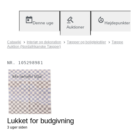
Denne uge
Højdepunkter
Auktioner
Catawiki
Interiør og dekoration
Tæpper og boligtekstiler
Tæppe
Auktion (Nordafrikanske Tæpper)
NR.
105298981
Ikke længere tilgængelig
Lukket for budgivning
3 uger siden