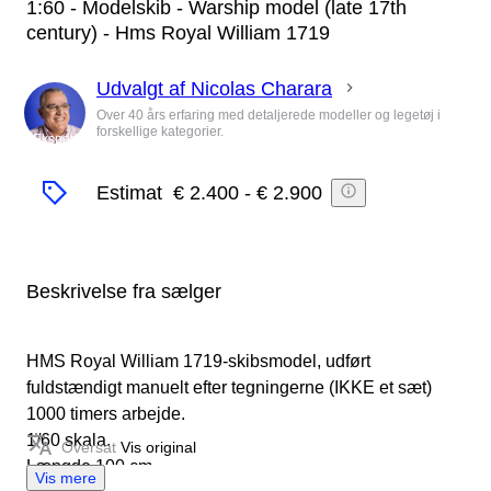
1:60 - Modelskib - Warship model (late 17th
century) - Hms Royal William 1719
Udvalgt af Nicolas Charara
Over 40 års erfaring med detaljerede modeller og legetøj i
forskellige kategorier.
Ekspert
Estimat
€ 2.400
-
€ 2.900
Beskrivelse fra sælger
HMS Royal William 1719-skibsmodel, udført
fuldstændigt manuelt efter tegningerne (IKKE et sæt)
1000 timers arbejde.
1/60 skala.
Oversat
Vis original
Længde 100 cm.
Vis mere