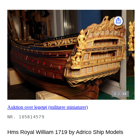
1
/
38
Auktion over legetøj (militære miniaturer)
NR.
105814579
Hms Royal William 1719 by Adrico Ship Models