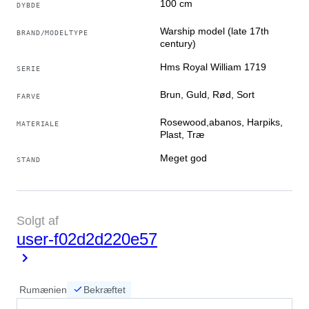
100 cm
DYBDE
Warship model (late 17th
BRAND/MODELTYPE
century)
Hms Royal William 1719
SERIE
Brun, Guld, Rød, Sort
FARVE
Rosewood,abanos, Harpiks,
MATERIALE
Plast, Træ
Meget god
STAND
Solgt af
user-f02d2d220e57
Rumænien
Bekræftet