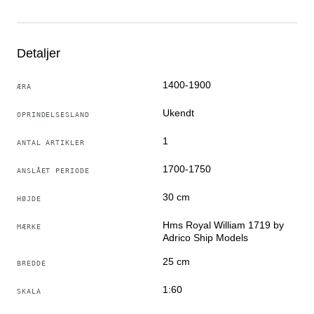
Upåklagelig tilstand.
Produkt henvendt til kendere og dem, der værdsætter
omhyggeligt arbejde og mange timers arbejde.
Detaljer
1400-1900
ÆRA
Ukendt
OPRINDELSESLAND
1
ANTAL ARTIKLER
1700-1750
ANSLÅET PERIODE
30 cm
HØJDE
Hms Royal William 1719 by
MÆRKE
Adrico Ship Models
25 cm
BREDDE
1:60
SKALA