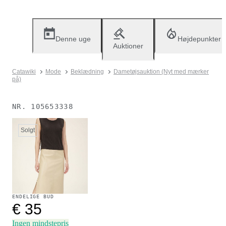
Denne uge
Højdepunkter
Auktioner
Catawiki
Mode
Beklædning
Dametøjsauktion (Nyt med mærker
på)
NR.
105653338
Solgt
ENDELIGE BUD
€ 35
Ingen mindstepris