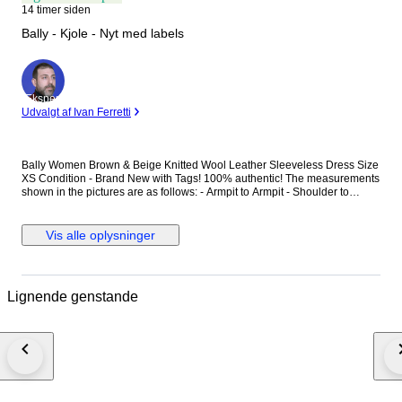
14 timer siden
Bally - Kjole - Nyt med labels
Ekspert
Udvalgt af Ivan Ferretti
Bally Women Brown & Beige Knitted Wool Leather Sleeveless Dress Size
XS Condition - Brand New with Tags! 100% authentic! The measurements
shown in the pictures are as follows: - Armpit to Armpit - Shoulder to
shoulder - The total length of back (bottom of collar seam to the bottom of
the item) Delivery method – Tracked & Insured Premium Priority
international delivery. Item number: S1CA02400
Vis alle oplysninger
Lignende genstande