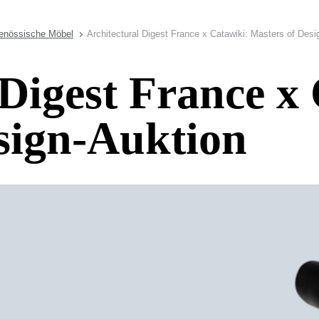
genössische Möbel
Architectural Digest France x Catawiki: Masters of Desi
 Digest France x
sign-Auktion