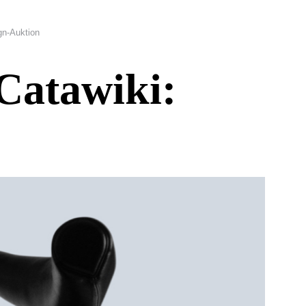
gn-Auktion
 Catawiki: