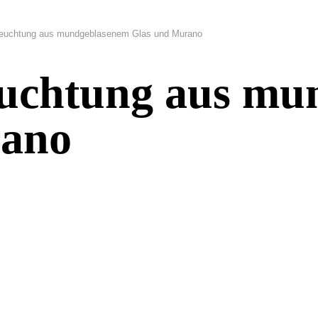
leuchtung aus mundgeblasenem Glas und Murano
euchtung aus mu
rano