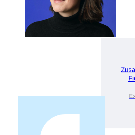
Zusa
Fi
Ex