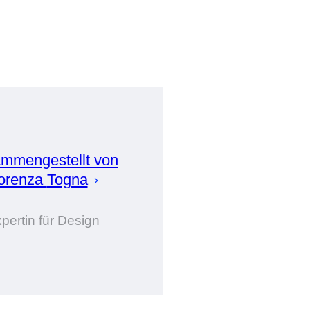
mmengestellt von
orenza
Togna
pertin für Design