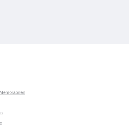
 Memorabilien
en
e