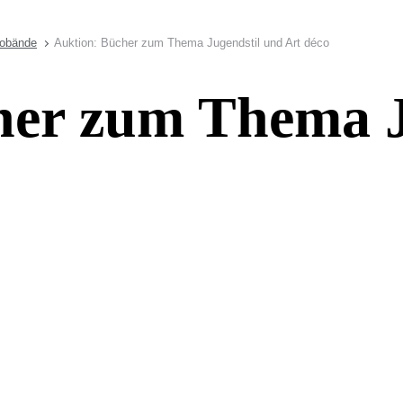
tobände
Auktion: Bücher zum Thema Jugendstil und Art déco
her zum Thema J