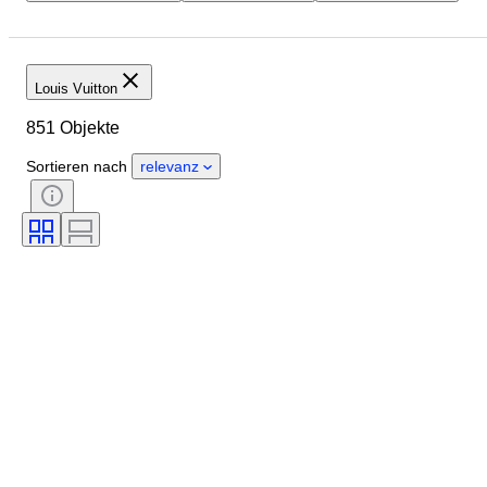
Abmessungen
Marke
Größe
Objekt
Herkunftsland
Material
Louis Vuitton
Zustand
Farbe
Epoche
851 Objekte
Muster
Accessoires enthalten
Modell
Sortieren nach
relevanz