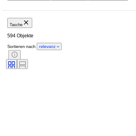
Abmessungen
Marke
Größe
Objekt
Material
Zustand
Farbe
Epoche
Tasche
Accessoires enthalten
Muster
594 Objekte
Modell
Sortieren nach
relevanz