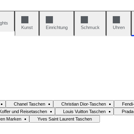
ights
Kunst
Einrichtung
Schmuck
Uhren
Chanel Taschen
Christian Dior-Taschen
Fendi
Koffer und Reisetaschen
Louis Vuitton Taschen
Prada
ren Marken
Yves Saint Laurent Taschen