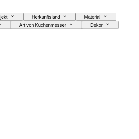
jekt
Herkunftsland
Material
Art von Küchenmesser
Dekor