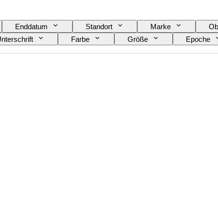
Enddatum
Standort
Marke
Ob
nterschrift
Farbe
Größe
Epoche
ft von
Schöpfer
Modell