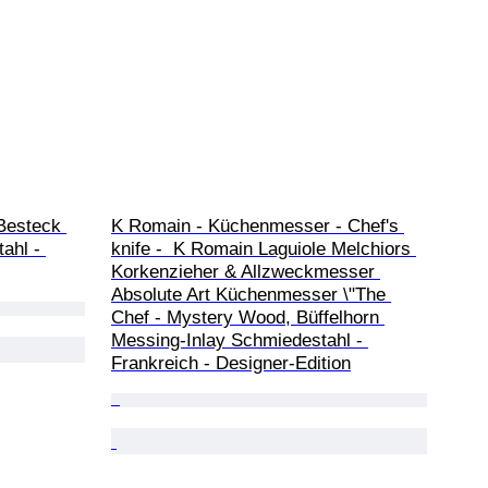
 Besteck 
K Romain - Küchenmesser - Chef's 
ahl - 
knife -  K Romain Laguiole Melchiors 
Korkenzieher & Allzweckmesser 
Absolute Art Küchenmesser \"The 
Chef - Mystery Wood, Büffelhorn 
Messing-Inlay Schmiedestahl - 
Frankreich - Designer-Edition