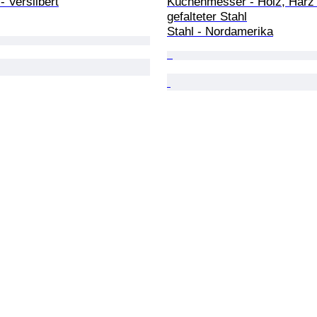
- Versilbert
Küchenmesser - Holz, Harz
gefalteter Stahl

Stahl - Nordamerika