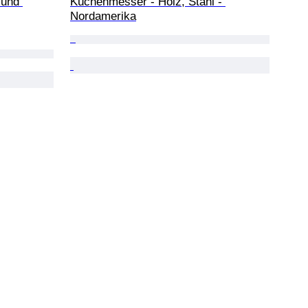
 und 
Küchenmesser - Holz, Stahl - 
Nordamerika