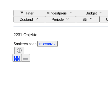
Filter
Mindestpreis
Budget
Zustand
Periode
Stil
U
Künstler
Original/Nachbau
Verkau
2231 Objekte
Sortieren nach
relevanz