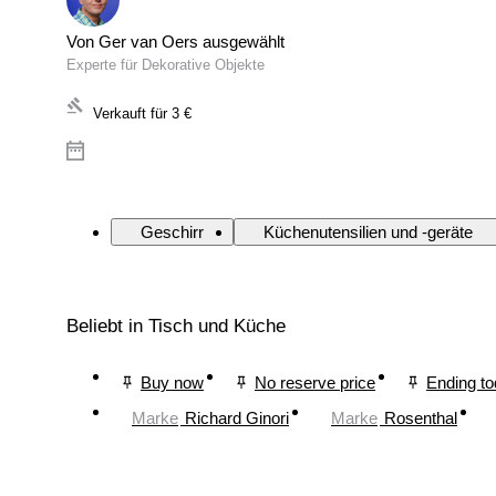
Von Ger van Oers ausgewählt
Experte für Dekorative Objekte
Verkauft für
3 €
Geschirr
Küchenutensilien und -geräte
Beliebt in Tisch und Küche
Buy now
No reserve price
Ending t
Marke
Richard Ginori
Marke
Rosenthal