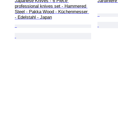
Japanese Knives - 6 Piece 
Jardinière 
professional knives set - Hammered 
Steel - Pakka Wood - Küchenmesser 
- Edelstahl - Japan