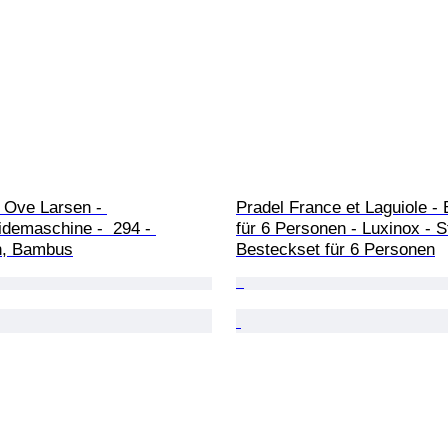
 Ove Larsen - 
Pradel France et Laguiole -
demaschine -  294 - 
für 6 Personen - Luxinox - St
n, Bambus
Besteckset für 6 Personen