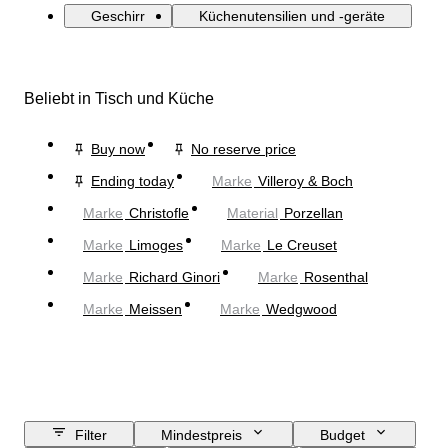
Geschirr
Küchenutensilien und -geräte
Beliebt in Tisch und Küche
Buy now
No reserve price
Ending today
Marke
Villeroy & Boch
Marke
Christofle
Material
Porzellan
Marke
Limoges
Marke
Le Creuset
Marke
Richard Ginori
Marke
Rosenthal
Marke
Meissen
Marke
Wedgwood
Filter
Mindestpreis
Budget