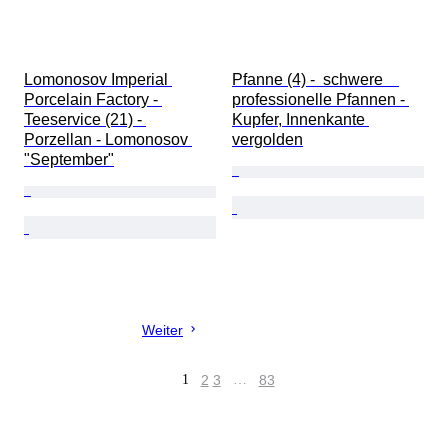
Lomonosov Imperial 
Pfanne (4) -  schwere    
Porcelain Factory - 
professionelle Pfannen - 
Teeservice (21) - 
Kupfer, Innenkante 
Porzellan - Lomonosov 
vergolden
"September"
Weiter
1
2
3
…
83