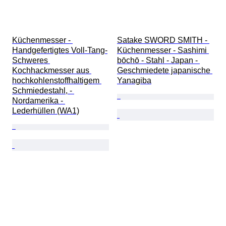
Küchenmesser - 
Satake SWORD SMITH - 
Handgefertigtes Voll-Tang-
Küchenmesser - Sashimi 
Schweres 
bōchō - Stahl - Japan - 
Kochhackmesser aus 
Geschmiedete japanische 
hochkohlenstoffhaltigem 
Yanagiba
Schmiedestahl, - 
Nordamerika - 
Lederhüllen (WA1)