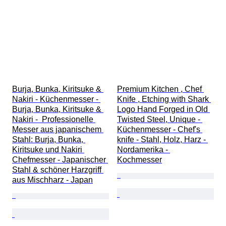
Burja, Bunka, Kiritsuke & 
Premium Kitchen , Chef 
Nakiri - Küchenmesser - 
Knife , Etching with Shark 
Burja, Bunka, Kiritsuke & 
Logo Hand Forged in Old 
Nakiri -  Professionelle 
Twisted Steel, Unique - 
Messer aus japanischem 
Küchenmesser - Chef's 
Stahl: Burja, Bunka, 
knife - Stahl, Holz, Harz - 
Kiritsuke und Nakiri 
Nordamerika - 
Chefmesser - Japanischer 
Kochmesser
Stahl & schöner Harzgriff 
aus Mischharz - Japan