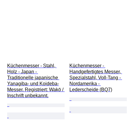
Küchenmesser - Stahl, 
Küchenmesser - 
Holz - Japan - 
Handgefertigtes Messer, 
Traditionelle japanische 
Spezialstahl, Voll-Tang - 
Yanagiba- und Koideba-
Nordamerika - 
Messer. Registriert: Wakō / 
Lederscheide (BQ7)
Inschrift unbekannt.