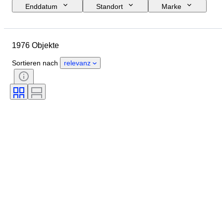
Enddatum
Standort
Marke
Objekt
Herkunftsland
Material
Zustand
Periode
1976 Objekte
Stil
Unterschrift
Farbe
Größe
Epoche
Sortieren nach
relevanz
Art von Küchenmesser
Dekor
Künstler
Verkauft von
Schöpfer
Modell