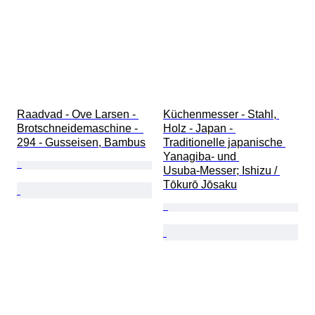
Raadvad - Ove Larsen - 
Küchenmesser - Stahl, 
Brotschneidemaschine -  
Holz - Japan - 
294 - Gusseisen, Bambus
Traditionelle japanische 
Yanagiba- und 
Usuba‑Messer; Ishizu / 
Tōkurō Jōsaku