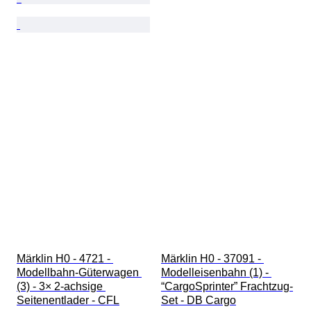
Märklin H0 - 4721 - 
Märklin H0 - 37091 - 
Modellbahn-Güterwagen 
Modelleisenbahn (1) - 
(3) - 3× 2-achsige 
“CargoSprinter” Frachtzug-
Seitenentlader - CFL
Set - DB Cargo