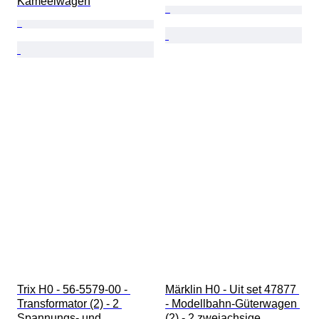
Kameelwagen
Trix H0 - 56-5579-00 - 
Märklin H0 - Uit set 47877 
Transformator (2) - 2 
- Modellbahn-Güterwagen 
Spannungs- und 
(2) - 2 zweiachsige 