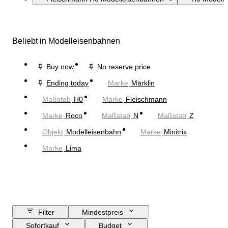
Beliebt in Modelleisenbahnen
Buy now
No reserve price
Ending today
Marke
Märklin
Maßstab
H0
Marke
Fleischmann
Marke
Roco
Maßstab
N
Maßstab
Z
Objekt
Modelleisenbahn
Marke
Minitrix
Marke
Lima
Filter
Mindestpreis
Sofortkauf
Budget