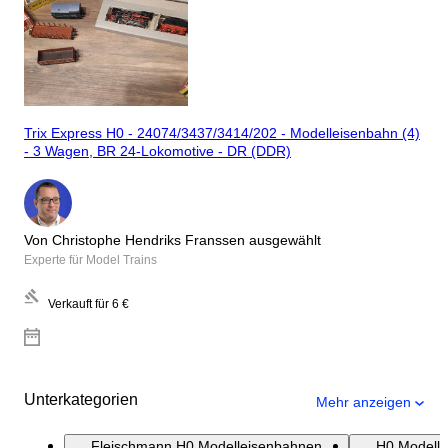
Trix Express H0 - 24074/3437/3414/202 - Modelleisenbahn (4)
- 3 Wagen, BR 24-Lokomotive - DR (DDR)
Von Christophe Hendriks Franssen ausgewählt
Experte für Model Trains
Verkauft für
6 €
Unterkategorien
Mehr anzeigen
Fleischmann H0 Modelleisenbahnen
H0 Modell