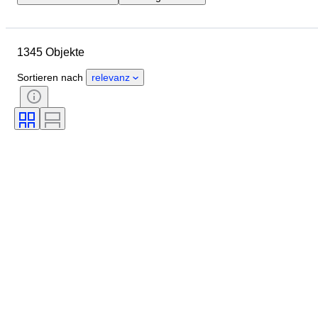
Enddatum
Standort
Marke
Objekt
Herkunftsland
1345 Objekte
Material
Zustand
Zubehör
Periode
Farbe
Maßstab
Sortieren nach
relevanz
Kontrolle
Stromversorgung
Eisenbahngesellschaft
Epoche