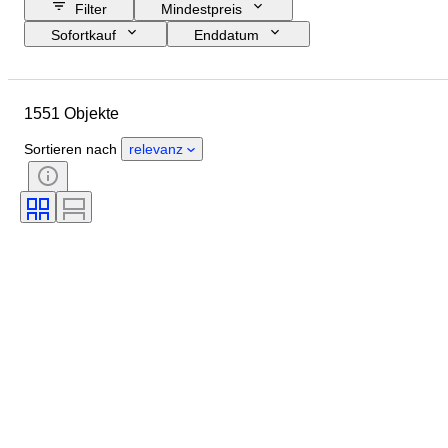
Filter
Mindestpreis
Sofortkauf
Enddatum
Budget
Standort
Größe
Abmessungen
Marke
1551 Objekte
Objekt
Herkunftsland
Material
Geschlecht
Sortieren nach
relevanz
Zustand
Periode
Zertifikat
Thema
Stil
Technik
Unterschrift
Auflage
Farbe
Verkauft von
Original/Nachbau
Künstler
Energiereserve
Epoche
Schöpfer
Modell