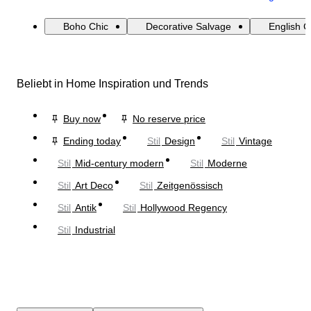
Boho Chic
Decorative Salvage
English 
Beliebt in Home Inspiration und Trends
Buy now
No reserve price
Ending today
Stil
Design
Stil
Vintage
Stil
Mid-century modern
Stil
Moderne
Stil
Art Deco
Stil
Zeitgenössisch
Stil
Antik
Stil
Hollywood Regency
Stil
Industrial