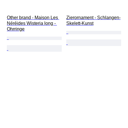
Other brand - Maison Les 
Zierornament - Schlangen-
Néréides Wisteria long - 
Skelett-Kunst
Ohrringe