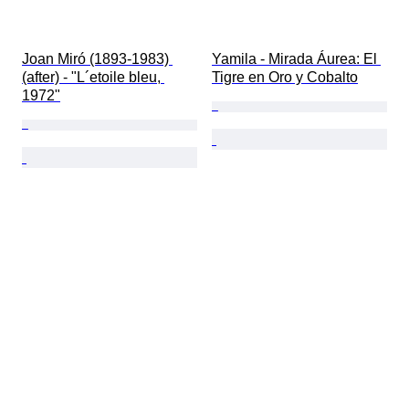
Joan Miró (1893-1983) 
Yamila - Mirada Áurea: El 
(after) - "L´etoile bleu, 
Tigre en Oro y Cobalto
1972"