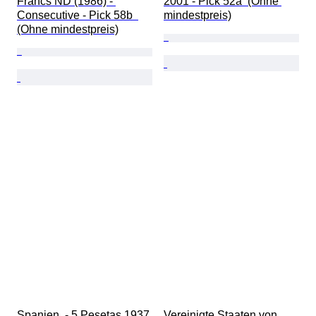
Francs ND (1986) - 
2001 - Pick 52a  (Ohne 
Consecutive - Pick 58b  
mindestpreis)
(Ohne mindestpreis)
Spanien. - 5 Pesetas 1937 
Vereinigte Staaten von 