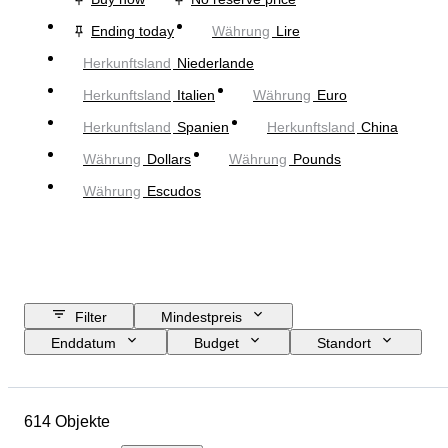
Ending today
Währung
Lire
Herkunftsland
Niederlande
Herkunftsland
Italien
Währung
Euro
Herkunftsland
Spanien
Herkunftsland
China
Währung
Dollars
Währung
Pounds
Währung
Escudos
Filter
Mindestpreis
Enddatum
Budget
Standort
Objekt
Herkunftsland
Zustand
Zertifikat
Thema
614 Objekte
Währung
Epoche