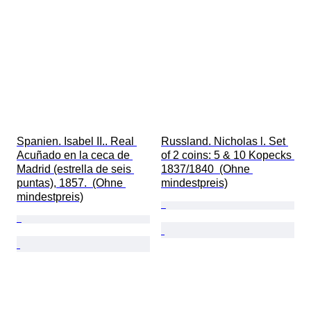
Spanien. Isabel II.. Real 
Russland. Nicholas l. Set 
Acuñado en la ceca de 
of 2 coins: 5 & 10 Kopecks 
Madrid (estrella de seis 
1837/1840  (Ohne 
puntas), 1857.  (Ohne 
mindestpreis)
mindestpreis)