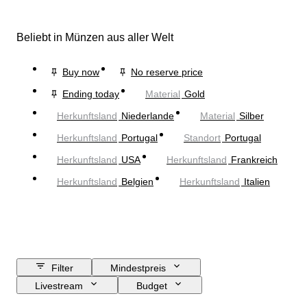
Beliebt in Münzen aus aller Welt
Buy now
No reserve price
Ending today
Material
Gold
Herkunftsland
Niederlande
Material
Silber
Herkunftsland
Portugal
Standort
Portugal
Herkunftsland
USA
Herkunftsland
Frankreich
Herkunftsland
Belgien
Herkunftsland
Italien
Filter
Mindestpreis
Livestream
Budget
Enddatum
Standort
Objekt