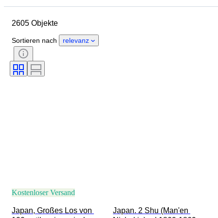
Herkunftsland
Material
2605 Objekte
Zustand
Zertifikat
Thema
Unterschrift
Währung
Sortieren nach
relevanz
Art der Münze
Herrscher/ Ära
Epoche
Künstler
Kostenloser Versand
Japan, Großes Los von 
Japan. 2 Shu (Man'en 