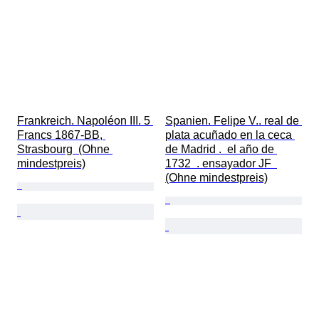
Frankreich. Napoléon III. 5 
Spanien. Felipe V.. real de 
Francs 1867-BB, 
plata acuñado en la ceca 
Strasbourg  (Ohne 
de Madrid .  el año de 
mindestpreis)
1732  . ensayador JF  
(Ohne mindestpreis)