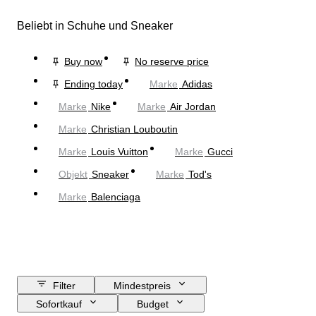
Beliebt in Schuhe und Sneaker
Buy now
No reserve price
Ending today
Marke
Adidas
Marke
Nike
Marke
Air Jordan
Marke
Christian Louboutin
Marke
Louis Vuitton
Marke
Gucci
Objekt
Sneaker
Marke
Tod's
Marke
Balenciaga
Filter
Mindestpreis
Sofortkauf
Budget