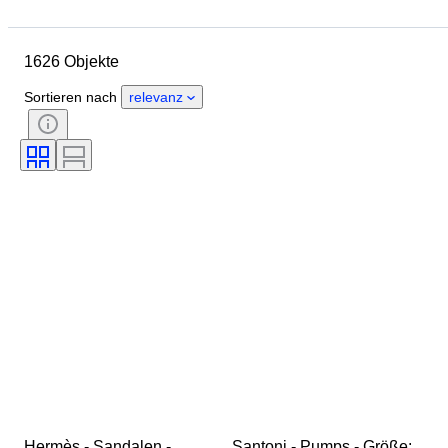
Enddatum
Standort
Marke
Schuhgröße
Objekt
1626 Objekte
Herkunftsland
Material
Geschlecht
Zustand
Sortieren nach
relevanz
Unterschrift
Farbe
Epoche
Accessoires enthalten
Muster
Modell
Hermès - Sandalen - 
Santoni - Pumps - Größe: 