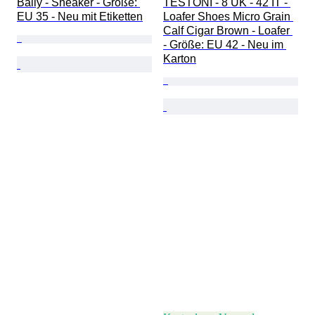
Bally - Sneaker - Größe: 
TESTONI - 8 UK - 42 IT - 
EU 35 - Neu mit Etiketten
Loafer Shoes Micro Grain 
Calf Cigar Brown - Loafer 
- Größe: EU 42 - Neu im 
Karton