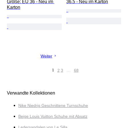
Größe: EU 36 - Neu im 
36.5 - Neu im Karton
Karton
Weiter
1
2
3
…
68
Verwandte Kollektionen
Nike Niedrig Geschnittene Turnschuhe
Beige Louis Vuitton Schuhe mit Absatz
Ledersandalen von Le Silla