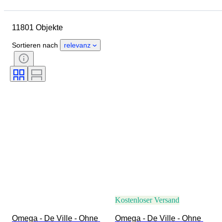
Gehäusedurchmesser
Länge Uhrenarmband
Objekt
11801 Objekte
Herkunftsland
Material
Geschlecht
Zustand
Sortieren nach
relevanz
Periode
Zertifikat
Thema
Auflage
Sprache
Farbe
Uhrwerk
Material Uhrenarmband
Epoche
Energiereserve
Schlagend
Original/Nachbau
Automobilia-Typ
Modell
Kostenloser Versand
Omega - De Ville - Ohne 
Omega - De Ville - Ohne 