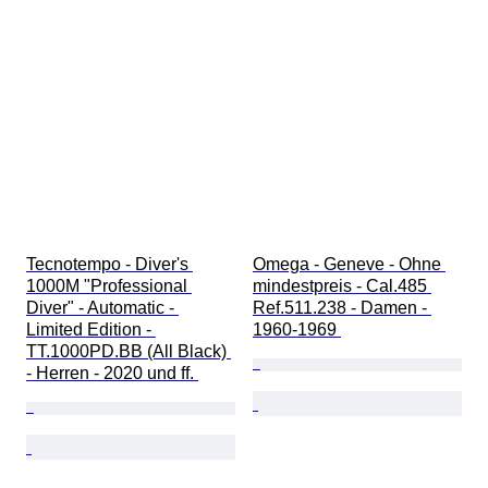
Tecnotempo - Diver's 
Omega - Geneve - Ohne 
1000M "Professional 
mindestpreis - Cal.485 
Diver" - Automatic - 
Ref.511.238 - Damen - 
Limited Edition - 
1960-1969 
TT.1000PD.BB (All Black) 
- Herren - 2020 und ff. 