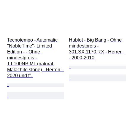
Tecnotempo - Automatic 
Hublot - Big Bang - Ohne 
"NobleTime"- Limited 
mindestpreis - 
Edition - - Ohne 
301.SX.1170.RX - Herren 
mindestpreis - 
- 2000-2010 
TT.100NB.ML (natural 
Malachite stone) - Herren - 
2020 und ff. 