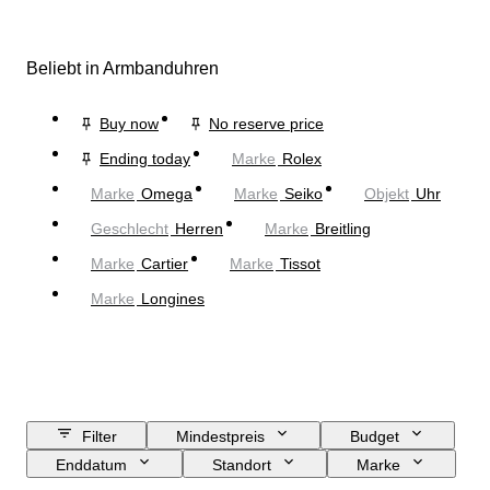
Beliebt in Armbanduhren
Buy now
No reserve price
Ending today
Marke
Rolex
Marke
Omega
Marke
Seiko
Objekt
Uhr
Geschlecht
Herren
Marke
Breitling
Marke
Cartier
Marke
Tissot
Marke
Longines
Filter
Mindestpreis
Budget
Enddatum
Standort
Marke