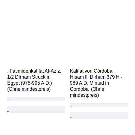
. Fatimidenkalifat Al-Aziz. 
Kalifat von Córdoba. 
1/2 Dirham Struck in 
Hisam II. Dirham 379 H - 
Egypt (975-995 A.D.)  
989 A.D. Minted in 
(Ohne mindestpreis)
Cordoba  (Ohne 
mindestpreis)