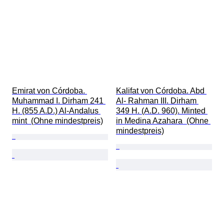
Emirat von Córdoba. 
Kalifat von Córdoba. Abd 
Muhammad I. Dirham 241 
Al- Rahman III. Dirham 
H. (855 A.D.) Al-Andalus 
349 H. (A.D. 960). Minted 
mint  (Ohne mindestpreis)
in Medina Azahara  (Ohne 
mindestpreis)