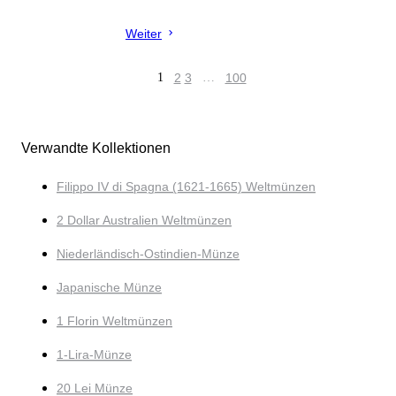
Weiter
1
2
3
…
100
Verwandte Kollektionen
Filippo IV di Spagna (1621-1665) Weltmünzen
2 Dollar Australien Weltmünzen
Niederländisch-Ostindien-Münze
Japanische Münze
1 Florin Weltmünzen
1-Lira-Münze
20 Lei Münze