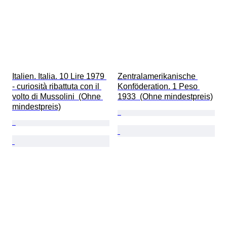
Italien. Italia. 10 Lire 1979 
Zentralamerikanische 
- curiosità ribattuta con il 
Konföderation. 1 Peso 
volto di Mussolini  (Ohne 
1933  (Ohne mindestpreis)
mindestpreis)