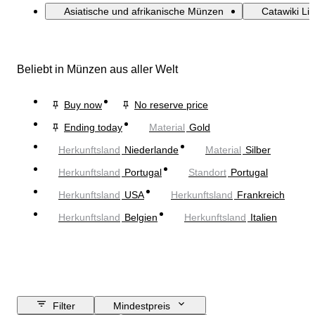
Asiatische und afrikanische Münzen
Catawiki Li
Beliebt in Münzen aus aller Welt
Buy now
No reserve price
Ending today
Material
Gold
Herkunftsland
Niederlande
Material
Silber
Herkunftsland
Portugal
Standort
Portugal
Herkunftsland
USA
Herkunftsland
Frankreich
Herkunftsland
Belgien
Herkunftsland
Italien
Filter
Mindestpreis