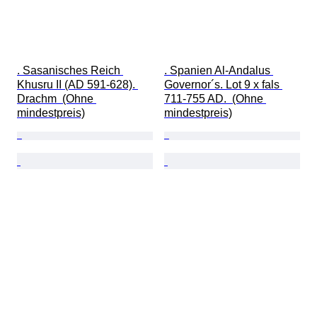
. Sasanisches Reich 
. Spanien Al-Andalus 
Khusru II (AD 591-628). 
Governor´s. Lot 9 x fals 
Drachm  (Ohne 
711-755 AD.  (Ohne 
mindestpreis)
mindestpreis)