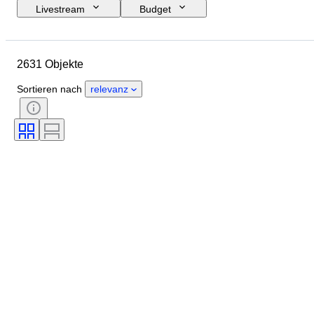
Livestream
Budget
Enddatum
Standort
Objekt
Herkunftsland
Material
2631 Objekte
Zustand
Zertifikat
Thema
Unterschrift
Währung
Sortieren nach
relevanz
Art der Münze
Herrscher/ Ära
Epoche
Künstler