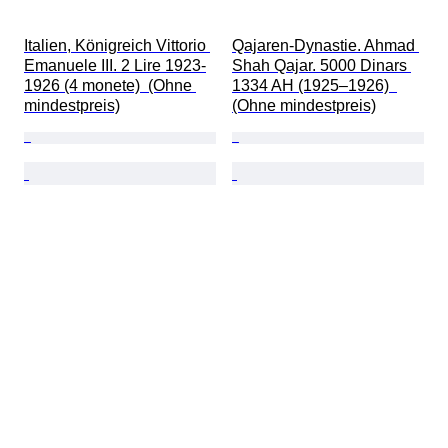
Italien, Königreich Vittorio 
Qajaren-Dynastie. Ahmad 
Emanuele III. 2 Lire 1923-
Shah Qajar. 5000 Dinars 
1926 (4 monete)  (Ohne 
1334 AH (1925–1926)  
mindestpreis)
(Ohne mindestpreis)