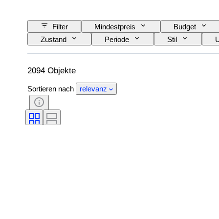
Filter
Mindestpreis
Budget
Zustand
Periode
Stil
U
Künstler
Original/Nachbau
Verkau
2094 Objekte
Sortieren nach
relevanz