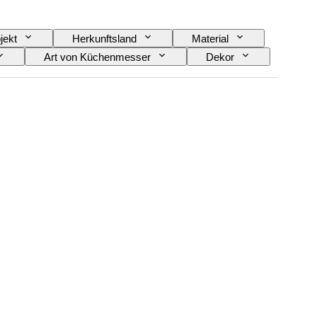
jekt
Herkunftsland
Material
Art von Küchenmesser
Dekor