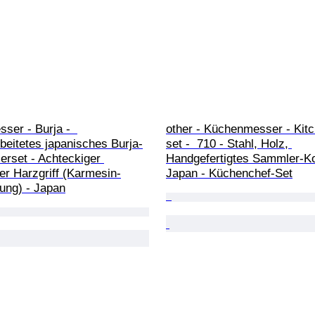
ser - Burja -  
other - Küchenmesser - Kitc
beitetes japanisches Burja-
set -  710 - Stahl, Holz, 
rset - Achteckiger 
Handgefertigtes Sammler-Ko
rter Harzgriff (Karmesin-
Japan - Küchenchef-Set
ung) - Japan