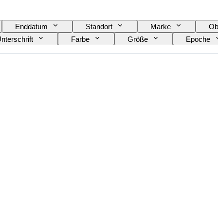
Enddatum
Standort
Marke
Ob
nterschrift
Farbe
Größe
Epoche
ft von
Schöpfer
Modell