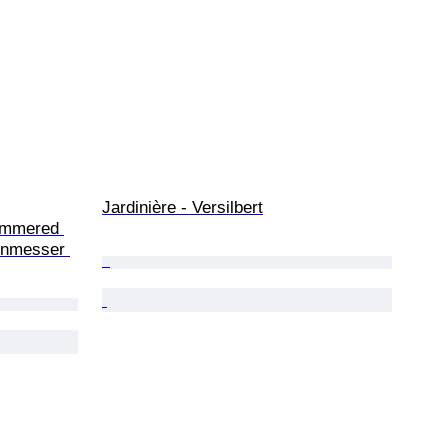
Jardinière - Versilbert
Hammered 
enmesser 