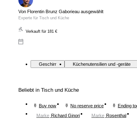
Von Florentin Brunz Gaborieau ausgewählt
Experte für Tisch und Küche
Verkauft für
181 €
Geschirr
Küchenutensilien und -geräte
Beliebt in Tisch und Küche
Buy now
No reserve price
Ending t
Marke
Richard Ginori
Marke
Rosenthal