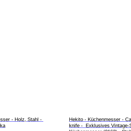
er - Holz, Stahl - 
Hekito - Küchenmesser - Ca
ika
knife -  Exklusives Vintage