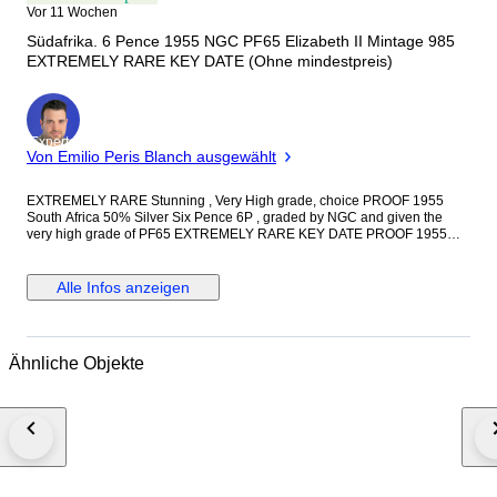
Vor 11 Wochen
Südafrika. 6 Pence 1955 NGC PF65 Elizabeth II Mintage 985
EXTREMELY RARE KEY DATE (Ohne mindestpreis)
Experte
Von Emilio Peris Blanch ausgewählt
EXTREMELY RARE Stunning , Very High grade, choice PROOF 1955
South Africa 50% Silver Six Pence 6P , graded by NGC and given the
very high grade of PF65 EXTREMELY RARE KEY DATE PROOF 1955
South Africa Six Pence 6P with Super low mintage of only 2,850 1955
Proof 6P minted Coin has amazing luster !!. I have tried to take the best
photos so you can see the coin for yourself. Due to some unfortunate
Alle Infos anzeigen
events, I no longer combine shipping. Each auction will be shipped
individually. Date Mintage G VG F VF XF AU UNC References Frequency
1955 1 971 887 Hern# S192 19% 1955 2 850 Hern# S192 Proof 1.3%
Issuer South Africa Queen Elizabeth II (1952-1961) Type Standard
Ähnliche Objekte
circulation coins Years 1953-1960 Value 6 Pence (1⁄40) Currency Pound
(1825-1961) Composition Silver (.500) (50%Ag, 50%Cu) Weight 2.83 g
Diameter 19.35 mm Thickness 1.3 mm Shape Round Technique Milled
Orientation Medal alignment ↑↑ Demonetized 31 March 1961 Number
N#6416Help References KM# 48, Hern# S190-197