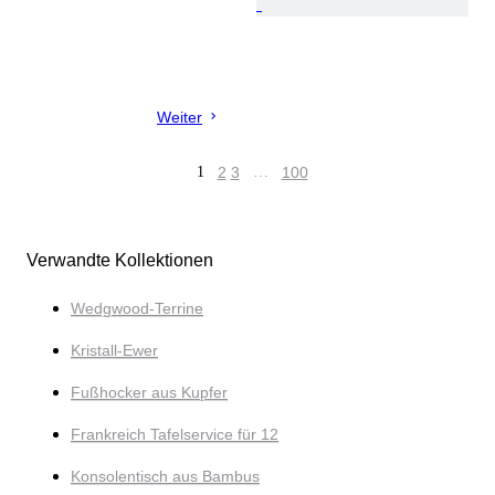
Weiter
1
2
3
…
100
Verwandte Kollektionen
Wedgwood-Terrine
Kristall-Ewer
Fußhocker aus Kupfer
Frankreich Tafelservice für 12
Konsolentisch aus Bambus