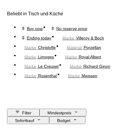
Beliebt in Tisch und Küche
Buy now
No reserve price
Ending today
Marke
Villeroy & Boch
Marke
Christofle
Material
Porzellan
Marke
Limoges
Marke
Royal Albert
Marke
Le Creuset
Marke
Richard Ginori
Marke
Rosenthal
Marke
Meissen
Filter
Mindestpreis
Sofortkauf
Budget
Enddatum
Standort
Marke