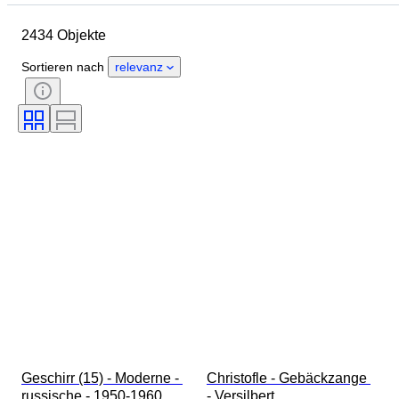
Objekt
Herkunftsland
2434 Objekte
Material
Zustand
Periode
Stil
Unterschrift
Farbe
Sortieren nach
relevanz
Größe
Art von Küchenmesser
Dekor
Künstler
Original/Nachbau
Verkauft von
Epoche
Schöpfer
Modell
Geschirr (15) - Moderne - 
Christofle - Gebäckzange 
russische - 1950-1960
- Versilbert